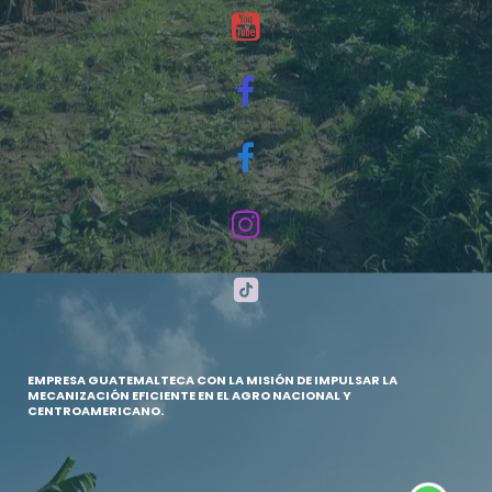





EMPRESA GUATEMALTECA CON LA MISIÓN DE IMPULSAR LA
MECANIZACIÓN EFICIENTE EN EL AGRO NACIONAL Y
CENTROAMERICANO.