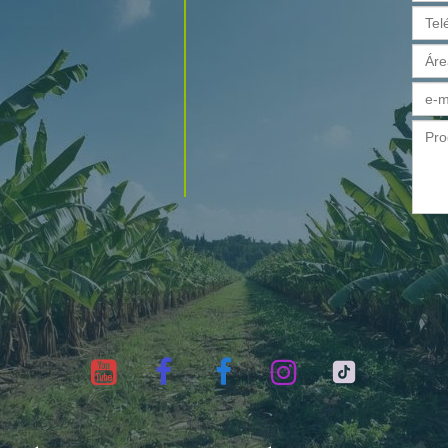




