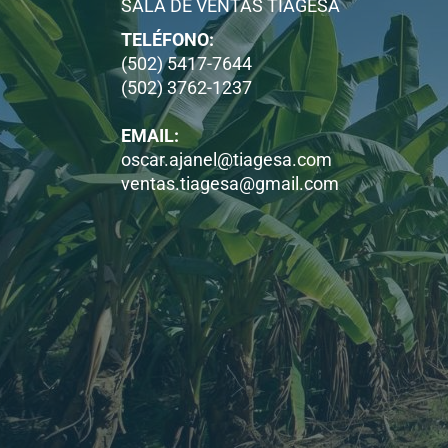
SALA DE VENTAS TIAGESA
TELÉFONO:
(502) 5417-7644
(502) 3762-1237
EMAIL:
oscar.ajanel@tiagesa.com
ventas.tiagesa@gmail.com